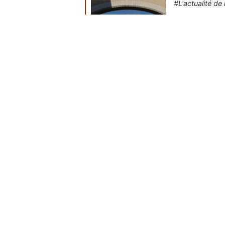
#L'actualité de 
Le 04 mai 202
La fédération
Garnier cons
XXe siècle" d
Lire la suite...
Une journée 
#L'actualité de 
Le 04 mai 202
L'Institut Ton
en partenaria
journée d'étu
Lire la suite...